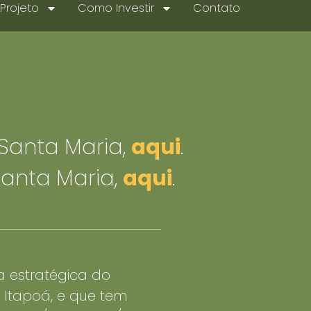
Projeto
Como Investir
Contato
Projeto
Como Investir
Contato
Santa Maria,
aqui
.
Santa Maria,
aqui
.
 estratégica do
a Itapoá, e que tem