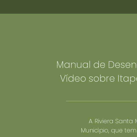
Ir
para
o
conteúdo
Manual de Desenv
Vídeo sobre Itap
A Riviera Sant
Município, que tem